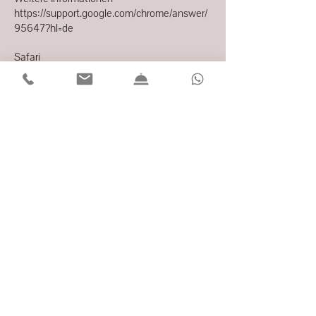
https://support.google.com/chrome/answer/
95647?hl=de
Safari
1. Safari öffnen
2. Wählen Sie in der Systemleiste
"Einstellungen" und in dem sich dann
öffnenden Dialogfenster "Datenschutz"
3. Im Abschnitt "Cookies akzeptieren" kann
festgelegt werden, ob und wann Safari die
Cookies der Webseiten speichern soll. Für
weitere Informationen klicken Sie auf die
Schaltfläche Hilfe (durch ein Fragezeichen
gekennzeichnet)
4. Weitere Informationen über die Cookies,
die auf Ihrem Computer gespeichert werden,
erhalten Sie durch einen Klick auf "Cookies
anzeigen"
Weitere Informationen